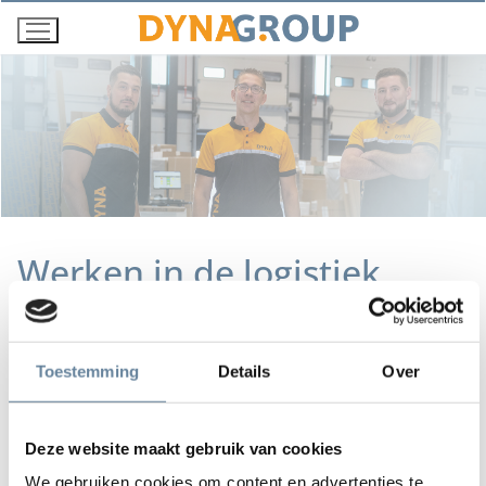
Ga
naar
de
inhoud
Werken in de logistiek
Toestemming
Details
Over
Keywords
Deze website maakt gebruik van cookies
Zoeken
We gebruiken cookies om content en advertenties te