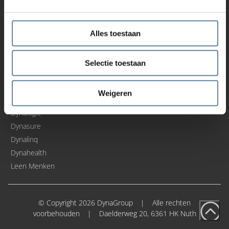
Werken in ons callcenter
Werken in ons kantoor
Werken in de IT
Alles toestaan
Open sollicitatie
Selectie toestaan
Onze business
units
Weigeren
Dynafix
Dynalogic
Dynasure
Dynalinq
Dynahealth
Leen Menken
© Copyright 2026 DynaGroup
|
Alle rechten
voorbehouden
|
Daelderweg 20, 6361 HK Nuth