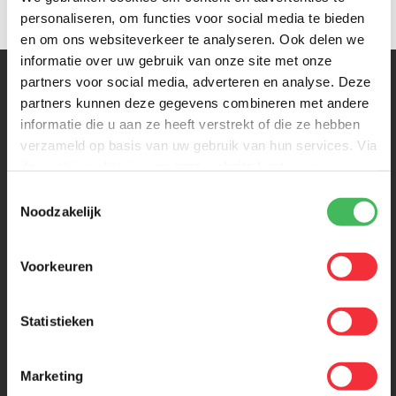
personaliseren, om functies voor social media te bieden
en om ons websiteverkeer te analyseren. Ook delen we
informatie over uw gebruik van onze site met onze
partners voor social media, adverteren en analyse. Deze
Werken Bij
partners kunnen deze gegevens combineren met andere
informatie die u aan ze heeft verstrekt of die ze hebben
DynaGroup
verzameld op basis van uw gebruik van hun services. Via
Vacatures
de
cookieverklaring
op onze website kunt u uw
Ons verhaal
toestemming op elk moment wijzigen of intrekken.
Toestemmingsselectie
Onze collega's
Noodzakelijk
Onze values
Privacy en Cookiebeleid
Voorkeuren
Contact
Vacatures
Statistieken
Werken in de logistiek
Werken in ons reparatiecentrum
Marketing