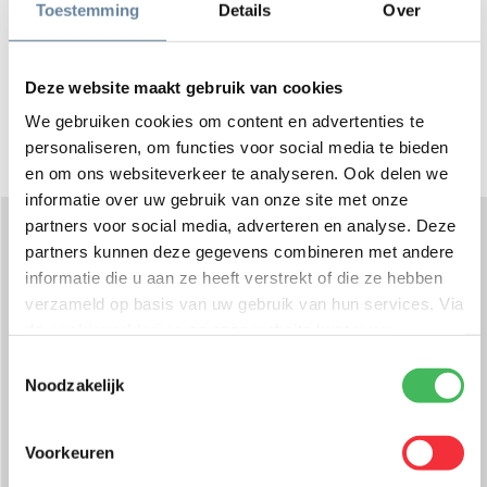
Toestemming
Details
Over
Deze website maakt gebruik van cookies
500
Medewerkers bij DynaGroup
We gebruiken cookies om content en advertenties te
personaliseren, om functies voor social media te bieden
en om ons websiteverkeer te analyseren. Ook delen we
informatie over uw gebruik van onze site met onze
partners voor social media, adverteren en analyse. Deze
Collega’s aan het woord
partners kunnen deze gegevens combineren met andere
informatie die u aan ze heeft verstrekt of die ze hebben
verzameld op basis van uw gebruik van hun services. Via
Recruiter
de
cookieverklaring
op onze website kunt u uw
toestemming op elk moment wijzigen of intrekken.
Toestemmingsselectie
Noodzakelijk
Roy Paffen – Recruiter
Voorkeuren
Waarom ben jij bij Dyna komen werken?