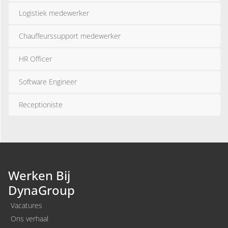
Logistiek medewerker
Chauffeurssupport medewerker
HR Officer
Software Engineer
Receptioniste
Werken Bij
DynaGroup
Vacatures
Ons verhaal